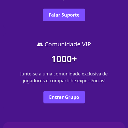
Falar Suporte
👥 Comunidade VIP
1000+
Junte-se a uma comunidade exclusiva de
jogadores e compartilhe experiências!
Entrar Grupo