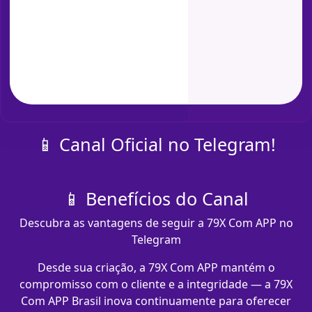
📱 Canal Oficial no Telegram!
📱 Benefícios do Canal
Descubra as vantagens de seguir a 79X Com APP no
Telegram
Desde sua criação, a 79X Com APP mantém o
compromisso com o cliente e a integridade — a 79X
Com APP Brasil inova continuamente para oferecer