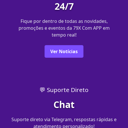
24/7
Fique por dentro de todas as novidades,
promoções e eventos da 79X Com APP em
tempo real!
Ver Notícias
💬 Suporte Direto
Chat
Suporte direto via Telegram, respostas rápidas e
atendimento personalizado!