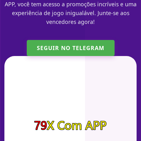
APP, você tem acesso a promoções incríveis e uma
experiência de jogo inigualável. Junte-se aos
vencedores agora!
SEGUIR NO TELEGRAM