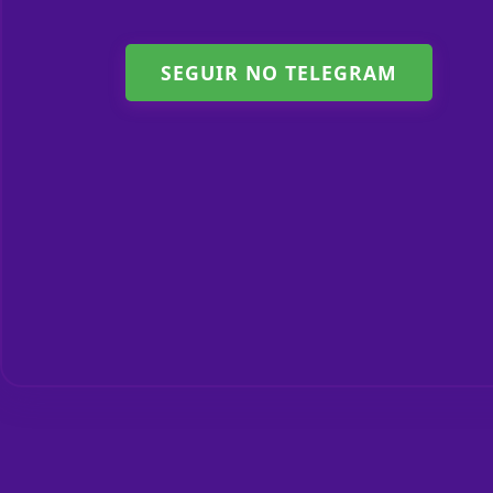
SEGUIR NO TELEGRAM