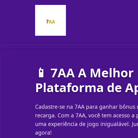
📱 7AA A Melhor
Plataforma de A
Cadastre-se na 7AA para ganhar bônus 
recarga. Com a 7AA, você tem acesso a 
uma experiência de jogo inigualável. J
agora!