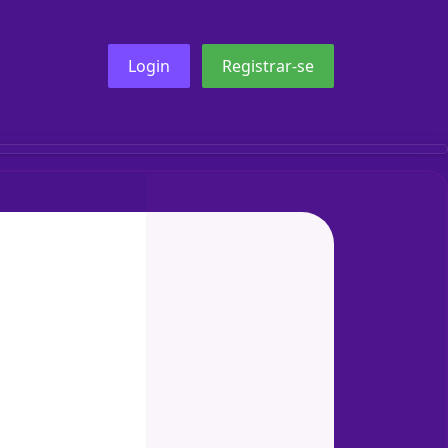
Login
Registrar-se