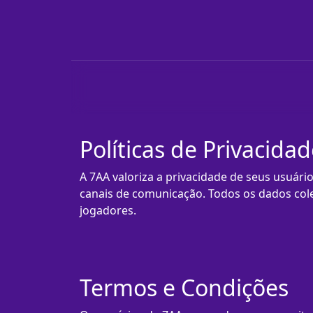
Políticas de Privacida
A 7AA valoriza a privacidade de seus usuár
canais de comunicação. Todos os dados cole
jogadores.
Termos e Condições