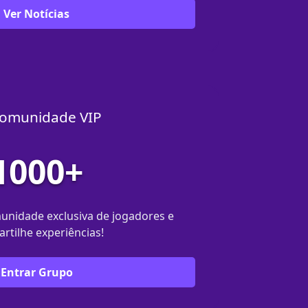
Ver Notícias
Comunidade VIP
1000+
unidade exclusiva de jogadores e
rtilhe experiências!
Entrar Grupo