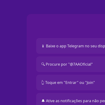
📱 Baixe o app Telegram no seu disp
🔍 Procure por "@7AAOficial"
👆 Toque em "Entrar" ou "Join"
🔔 Ative as notificações para não p