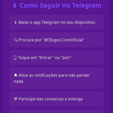
📱 Como Seguir no Telegram
📱 Baixe o app Telegram no seu dispositivo
🔍 Procure por "@7Jogos.ComOficial"
👆 Toque em "Entrar" ou "Join"
🔔 Ative as notificações para não perder
nada
💬 Participe das conversas e interaja