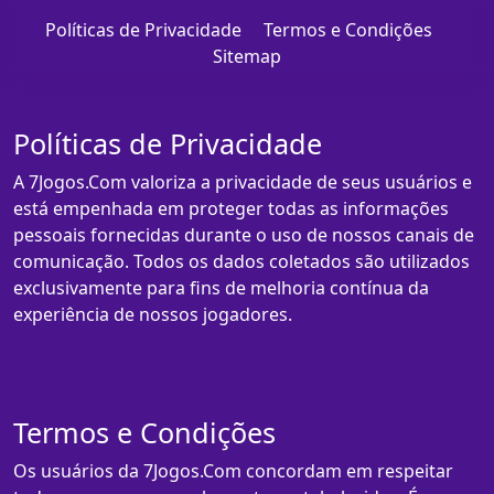
Políticas de Privacidade
Termos e Condições
Sitemap
Políticas de Privacidade
A 7Jogos.Com valoriza a privacidade de seus usuários e
está empenhada em proteger todas as informações
pessoais fornecidas durante o uso de nossos canais de
comunicação. Todos os dados coletados são utilizados
exclusivamente para fins de melhoria contínua da
experiência de nossos jogadores.
Termos e Condições
Os usuários da 7Jogos.Com concordam em respeitar