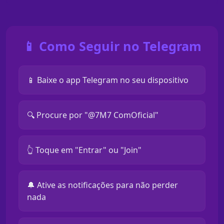
📱 Como Seguir no Telegram
📱 Baixe o app Telegram no seu dispositivo
🔍 Procure por "@7M7 ComOficial"
👆 Toque em "Entrar" ou "Join"
🔔 Ative as notificações para não perder
nada