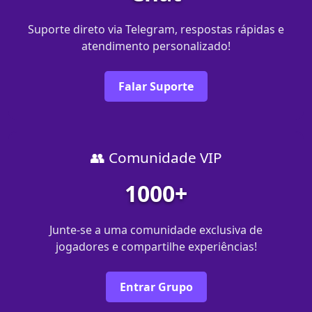
Suporte direto via Telegram, respostas rápidas e
atendimento personalizado!
Falar Suporte
👥 Comunidade VIP
1000+
Junte-se a uma comunidade exclusiva de
jogadores e compartilhe experiências!
Entrar Grupo