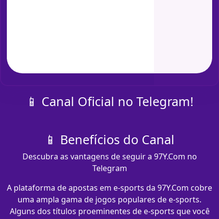
📱 Canal Oficial no Telegram!
📱 Benefícios do Canal
Descubra as vantagens de seguir a 97Y.Com no
Telegram
A plataforma de apostas em e-sports da 97Y.Com cobre
uma ampla gama de jogos populares de e-sports.
Alguns dos títulos proeminentes de e-sports que você