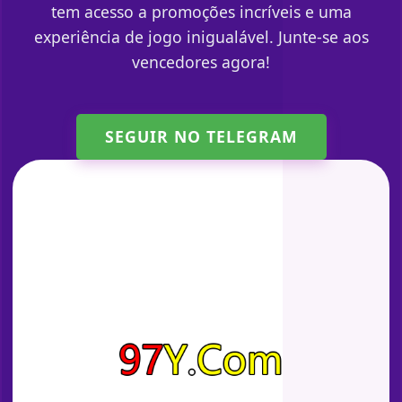
tem acesso a promoções incríveis e uma
experiência de jogo inigualável. Junte-se aos
vencedores agora!
SEGUIR NO TELEGRAM