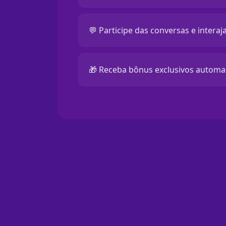
💬 Participe das conversas e interaj
🎁 Receba bônus exclusivos autom