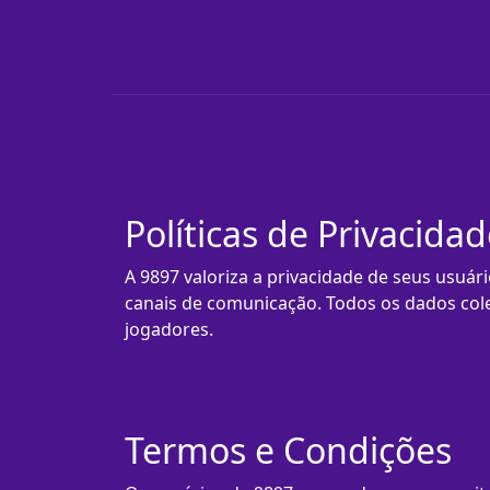
Políticas de Privacida
A 9897 valoriza a privacidade de seus usuá
canais de comunicação. Todos os dados cole
jogadores.
Termos e Condições