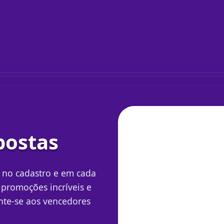
postas
 no cadastro e em cada
 promoções incríveis e
unte-se aos vencedores