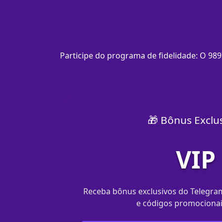
Participe do programa de fidelidade: O 98
🎁 Bônus Exclu
VIP
Receba bônus exclusivos do Telegra
e códigos promocionai