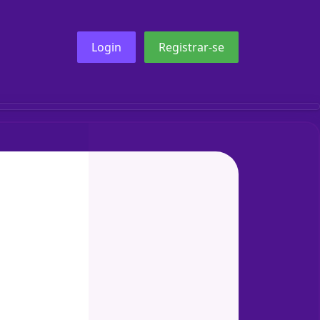
Login
Registrar-se